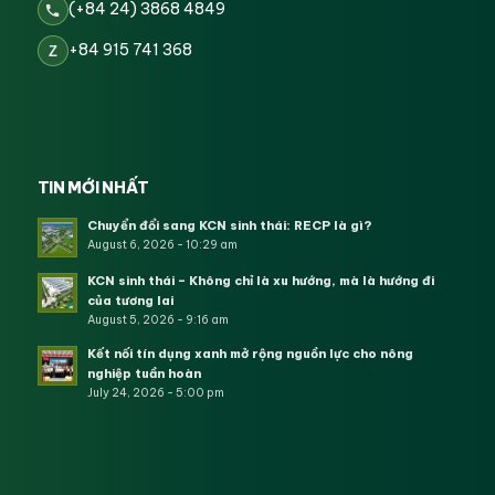
(+84 24) 3868 4849
+84 915 741 368
Z
TIN MỚI NHẤT
Chuyển đổi sang KCN sinh thái: RECP là gì?
August 6, 2026 - 10:29 am
KCN sinh thái – Không chỉ là xu hướng, mà là hướng đi
của tương lai
August 5, 2026 - 9:16 am
Kết nối tín dụng xanh mở rộng nguồn lực cho nông
nghiệp tuần hoàn
July 24, 2026 - 5:00 pm