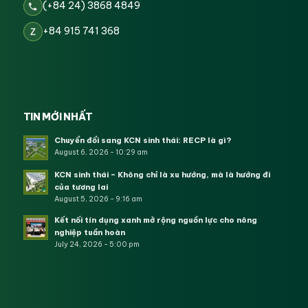
(+84 24) 3868 4849
+84 915 741 368
Z
TIN MỚI NHẤT
Chuyển đổi sang KCN sinh thái: RECP là gì?
August 6, 2026 - 10:29 am
KCN sinh thái – Không chỉ là xu hướng, mà là hướng đi
của tương lai
August 5, 2026 - 9:16 am
Kết nối tín dụng xanh mở rộng nguồn lực cho nông
nghiệp tuần hoàn
July 24, 2026 - 5:00 pm