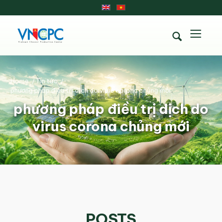
Home
/
Tin tức
/
phương pháp điều trị dịch do virus corona chủng mới
phương pháp điều trị dịch do
virus corona chủng mới
POSTS