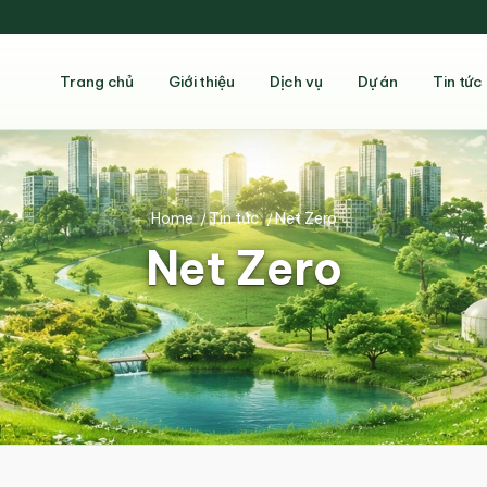
Trang chủ
Giới thiệu
Dịch vụ
Dự án
Tin tức
Home
/
Tin tức
/
Net Zero
Net Zero