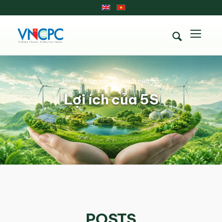
Home
/
Tin tức
/
Lợi ích của 5S
Lợi ích của 5S
POSTS