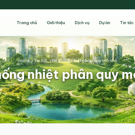
Trang chủ
Giới thiệu
Dịch vụ
Dự án
Tin tức
Home
/
Tin tức
/
Hệ thống nhiệt phân quy mô nhỏ
hống nhiệt phân quy m