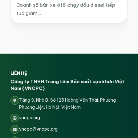
Doanh số bán xe ôtô chạy dầu diesel tiếp
tục giảm…
LIÊN HỆ
Công ty TNHH Trung tâm Sản xuất sạch hơn Việt
Nam (VNCPC)
Tầng 3, Nhà B, Số 125 Hoàng Văn Thái, Phường
Phương Liệt, Hà Nội, Việt Nam
vncpc.org
vncpc@vncpc.org