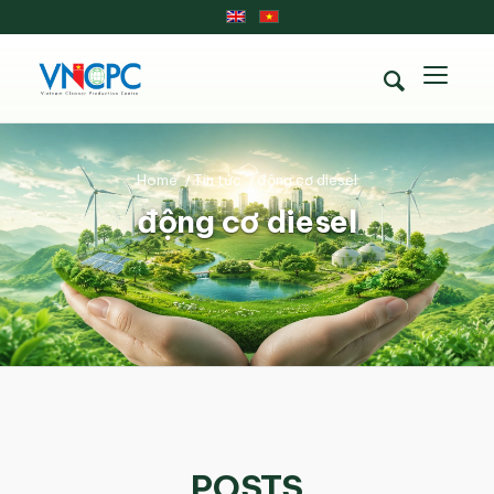
Home
/
Tin tức
/
động cơ diesel
động cơ diesel
POSTS