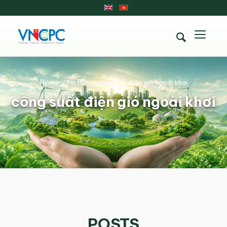
Home
/
Tin tức
/
công suất điện gió ngoài khơi
công suất điện gió ngoài khơi
POSTS