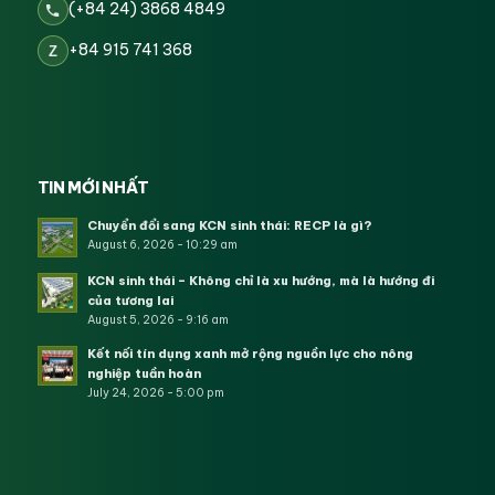
(+84 24) 3868 4849
+84 915 741 368
Z
TIN MỚI NHẤT
Chuyển đổi sang KCN sinh thái: RECP là gì?
August 6, 2026 - 10:29 am
KCN sinh thái – Không chỉ là xu hướng, mà là hướng đi
của tương lai
August 5, 2026 - 9:16 am
Kết nối tín dụng xanh mở rộng nguồn lực cho nông
nghiệp tuần hoàn
July 24, 2026 - 5:00 pm