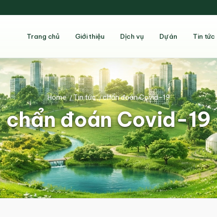
Trang chủ
Giới thiệu
Dịch vụ
Dự án
Tin tức
Home
/
Tin tức
/
chẩn đoán Covid-19
chẩn đoán Covid-19