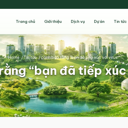
Trang chủ
Giới thiệu
Dịch vụ
Dự án
Tin tức
Home
/
Tin tức
/
cảnh báo rằng "bạn đã tiếp xúc với virus."
ằng “bạn đã tiếp xúc 