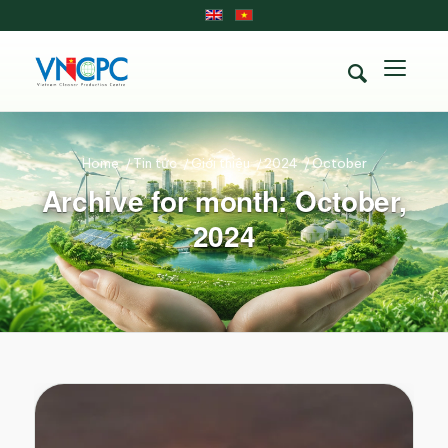
Home
/
Tin tức
/
Giới thiệu
/
2024
/
October
Archive for month: October,
2024