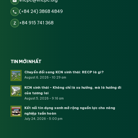
vncpc@vncpc.org
(+84 24) 3868 4849
+84 915 741 368
Z
TIN MỚI NHẤT
Chuyển đổi sang KCN sinh thái: RECP là gì?
August 6, 2026 - 10:29 am
KCN sinh thái – Không chỉ là xu hướng, mà là hướng đi
của tương lai
August 5, 2026 - 9:16 am
Kết nối tín dụng xanh mở rộng nguồn lực cho nông
nghiệp tuần hoàn
July 24, 2026 - 5:00 pm