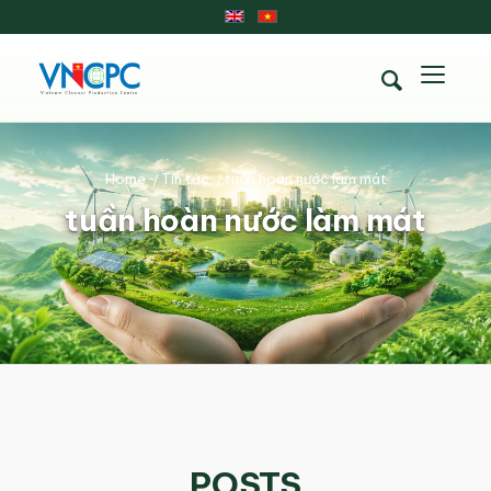
Home
/
Tin tức
/
tuần hoàn nước làm mát
tuần hoàn nước làm mát
POSTS