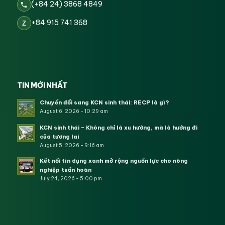
(+84 24) 3868 4849
+84 915 741 368
Z
TIN MỚI NHẤT
Chuyển đổi sang KCN sinh thái: RECP là gì?
August 6, 2026 - 10:29 am
KCN sinh thái – Không chỉ là xu hướng, mà là hướng đi
của tương lai
August 5, 2026 - 9:16 am
Kết nối tín dụng xanh mở rộng nguồn lực cho nông
nghiệp tuần hoàn
July 24, 2026 - 5:00 pm