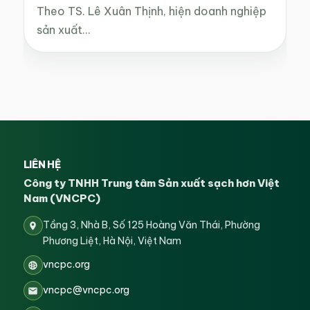
Theo TS. Lê Xuân Thịnh, hiện doanh nghiệp
sản xuất…
LIÊN HỆ
Công ty TNHH Trung tâm Sản xuất sạch hơn Việt
Nam (VNCPC)
Tầng 3, Nhà B, Số 125 Hoàng Văn Thái, Phường
Phương Liệt, Hà Nội, Việt Nam
vncpc.org
vncpc@vncpc.org