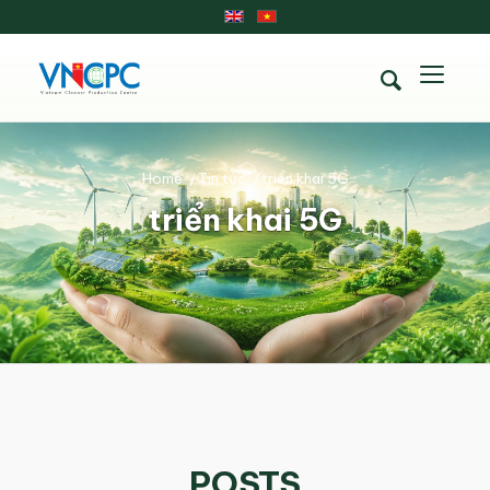
Home
/
Tin tức
/
triển khai 5G
triển khai 5G
POSTS