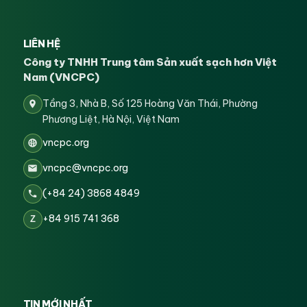
LIÊN HỆ
Công ty TNHH Trung tâm Sản xuất sạch hơn Việt
Nam (VNCPC)
Tầng 3, Nhà B, Số 125 Hoàng Văn Thái, Phường
Phương Liệt, Hà Nội, Việt Nam
vncpc.org
vncpc@vncpc.org
(+84 24) 3868 4849
+84 915 741 368
Z
TIN MỚI NHẤT