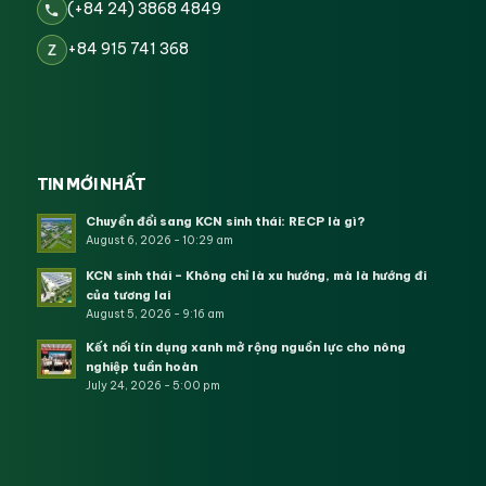
(+84 24) 3868 4849
+84 915 741 368
Z
TIN MỚI NHẤT
Chuyển đổi sang KCN sinh thái: RECP là gì?
August 6, 2026 - 10:29 am
KCN sinh thái – Không chỉ là xu hướng, mà là hướng đi
của tương lai
August 5, 2026 - 9:16 am
Kết nối tín dụng xanh mở rộng nguồn lực cho nông
nghiệp tuần hoàn
July 24, 2026 - 5:00 pm