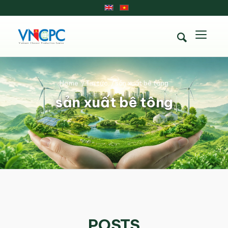
Home
/
Tin tức
/
sản xuất bê tông
sản xuất bê tông
POSTS