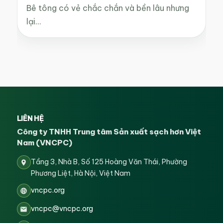
Bê tông có vẻ chắc chắn và bền lâu nhưng
lại…
LIÊN HỆ
Công ty TNHH Trung tâm Sản xuất sạch hơn Việt
Nam (VNCPC)
Tầng 3, Nhà B, Số 125 Hoàng Văn Thái, Phường
Phương Liệt, Hà Nội, Việt Nam
vncpc.org
vncpc@vncpc.org