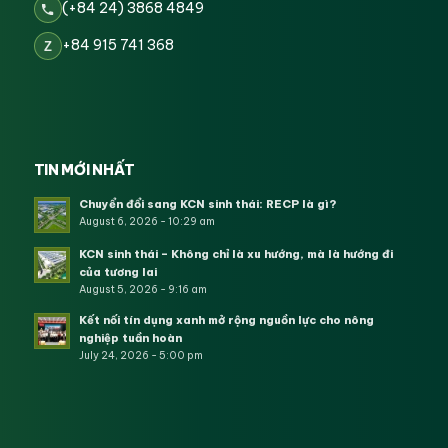
(+84 24) 3868 4849
+84 915 741 368
Z
TIN MỚI NHẤT
Chuyển đổi sang KCN sinh thái: RECP là gì?
August 6, 2026 - 10:29 am
KCN sinh thái – Không chỉ là xu hướng, mà là hướng đi
của tương lai
August 5, 2026 - 9:16 am
Kết nối tín dụng xanh mở rộng nguồn lực cho nông
nghiệp tuần hoàn
July 24, 2026 - 5:00 pm