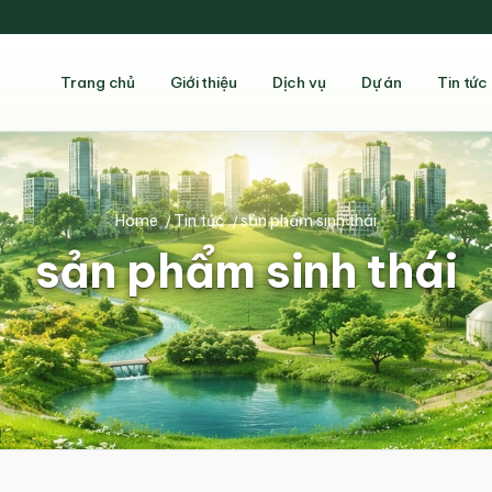
Trang chủ
Giới thiệu
Dịch vụ
Dự án
Tin tức
Home
/
Tin tức
/
sản phẩm sinh thái
sản phẩm sinh thái