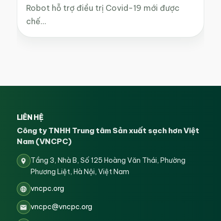
Robot hỗ trợ điều trị Covid-19 mới được
chế…
LIÊN HỆ
Công ty TNHH Trung tâm Sản xuất sạch hơn Việt
Nam (VNCPC)
Tầng 3, Nhà B, Số 125 Hoàng Văn Thái, Phường
Phương Liệt, Hà Nội, Việt Nam
vncpc.org
vncpc@vncpc.org