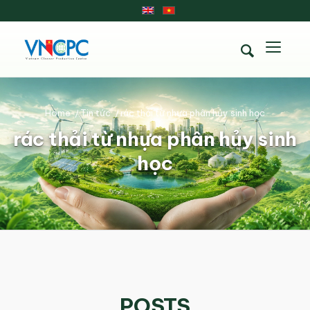
Home
/
Tin tức
/
rác thải từ nhựa phân hủy sinh học
rác thải từ nhựa phân hủy sinh
học
POSTS