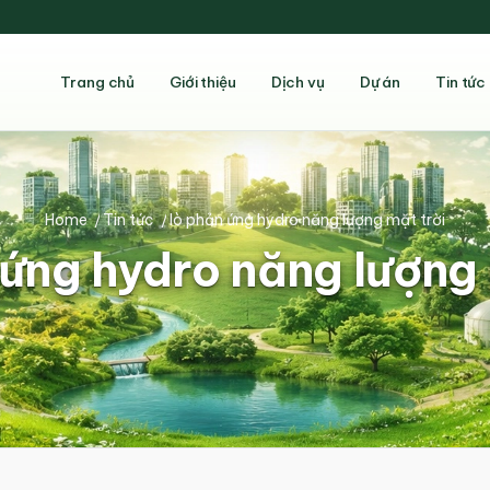
Trang chủ
Giới thiệu
Dịch vụ
Dự án
Tin tức
Home
/
Tin tức
/
lò phản ứng hydro năng lượng mặt trời
 ứng hydro năng lượng 