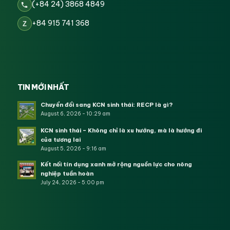
(+84 24) 3868 4849
+84 915 741 368
Z
TIN MỚI NHẤT
Chuyển đổi sang KCN sinh thái: RECP là gì?
August 6, 2026 - 10:29 am
KCN sinh thái – Không chỉ là xu hướng, mà là hướng đi
của tương lai
August 5, 2026 - 9:16 am
Kết nối tín dụng xanh mở rộng nguồn lực cho nông
nghiệp tuần hoàn
July 24, 2026 - 5:00 pm