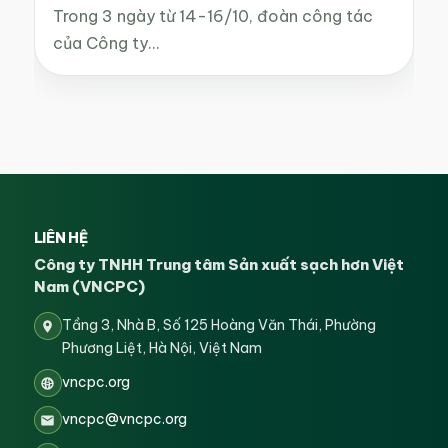
Trong 3 ngày từ 14-16/10, đoàn công tác
của Công ty…
LIÊN HỆ
Công ty TNHH Trung tâm Sản xuất sạch hơn Việt
Nam (VNCPC)
Tầng 3, Nhà B, Số 125 Hoàng Văn Thái, Phường
Phương Liệt, Hà Nội, Việt Nam
vncpc.org
vncpc@vncpc.org