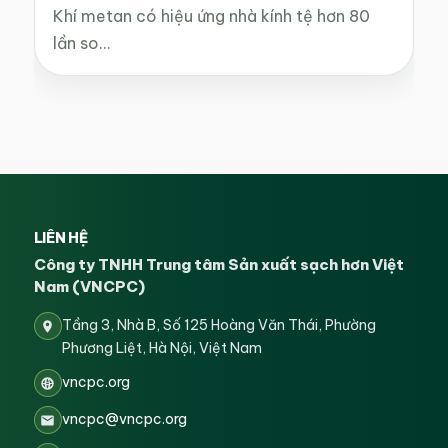
Khí metan có hiệu ứng nhà kính tệ hơn 80
lần so…
LIÊN HỆ
Công ty TNHH Trung tâm Sản xuất sạch hơn Việt
Nam (VNCPC)
Tầng 3, Nhà B, Số 125 Hoàng Văn Thái, Phường
Phương Liệt, Hà Nội, Việt Nam
vncpc.org
vncpc@vncpc.org