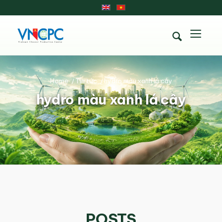
Home
/
Tin tức
/
hydro màu xanh lá cây
hydro màu xanh lá cây
POSTS