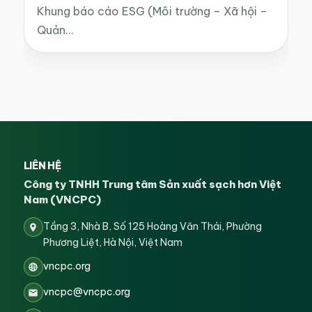
Khung báo cáo ESG (Môi trường – Xã hội –
Quản…
LIÊN HỆ
Công ty TNHH Trung tâm Sản xuất sạch hơn Việt
Nam (VNCPC)
Tầng 3, Nhà B, Số 125 Hoàng Văn Thái, Phường
Phương Liệt, Hà Nội, Việt Nam
vncpc.org
vncpc@vncpc.org