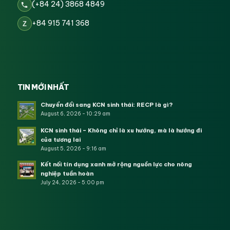
(+84 24) 3868 4849
+84 915 741 368
Z
TIN MỚI NHẤT
Chuyển đổi sang KCN sinh thái: RECP là gì?
August 6, 2026 - 10:29 am
KCN sinh thái – Không chỉ là xu hướng, mà là hướng đi
của tương lai
August 5, 2026 - 9:16 am
Kết nối tín dụng xanh mở rộng nguồn lực cho nông
nghiệp tuần hoàn
July 24, 2026 - 5:00 pm