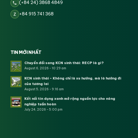
(+84 24) 3868 4849
+84 915 741 368
Z
TIN MỚI NHẤT
Chuyển đổi sang KCN sinh thái: RECP là gì?
August 6, 2026 - 10:29 am
KCN sinh thái – Không chỉ là xu hướng, mà là hướng đi
của tương lai
August 5, 2026 - 9:16 am
Kết nối tín dụng xanh mở rộng nguồn lực cho nông
nghiệp tuần hoàn
July 24, 2026 - 5:00 pm