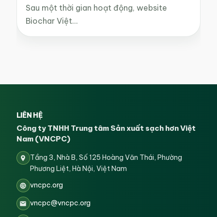
Sau một thời gian hoạt động, website
Biochar Việt…
LIÊN HỆ
Công ty TNHH Trung tâm Sản xuất sạch hơn Việt
Nam (VNCPC)
Tầng 3, Nhà B, Số 125 Hoàng Văn Thái, Phường
Phương Liệt, Hà Nội, Việt Nam
vncpc.org
vncpc@vncpc.org