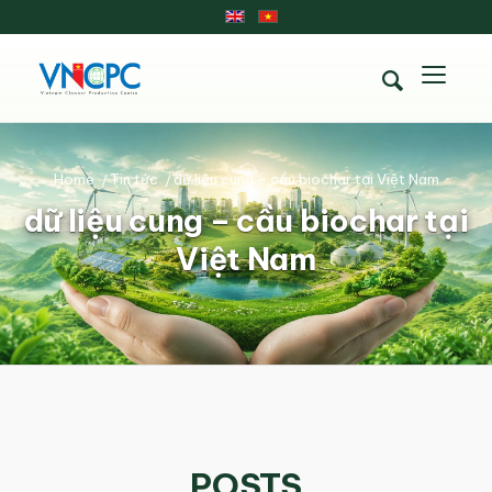
Home
/
Tin tức
/
dữ liệu cung - cầu biochar tại Việt Nam
dữ liệu cung – cầu biochar tại
Việt Nam
POSTS