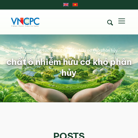
Home
/
Tin tức
/
chất ô nhiễm hữu cơ khó phân hủy
chất ô nhiễm hữu cơ khó phân
hủy
POSTS