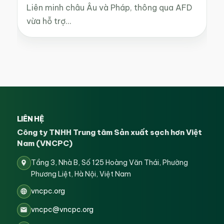
Liên minh châu Âu và Pháp, thông qua AFD
vừa hỗ trợ…
LIÊN HỆ
Công ty TNHH Trung tâm Sản xuất sạch hơn Việt
Nam (VNCPC)
Tầng 3, Nhà B, Số 125 Hoàng Văn Thái, Phường
Phương Liệt, Hà Nội, Việt Nam
vncpc.org
vncpc@vncpc.org