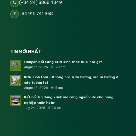
(+84 24) 3868 4849
+84 915 741 368
Z
TIN MỚI NHẤT
Chuyển đổi sang KCN sinh thái: RECP là gì?
August 6, 2026 - 10:29 am
KCN sinh thái – Không chỉ là xu hướng, mà là hướng đi
của tương lai
August 5, 2026 - 9:16 am
Kết nối tín dụng xanh mở rộng nguồn lực cho nông
nghiệp tuần hoàn
July 24, 2026 - 5:00 pm