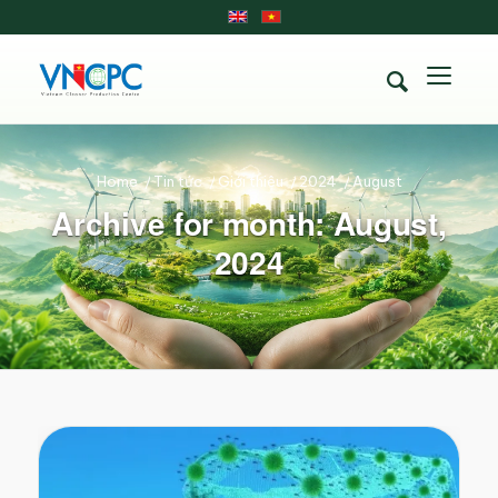
Home
/
Tin tức
/
Giới thiệu
/
2024
/
August
Archive for month: August,
2024