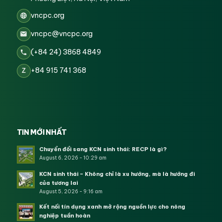
vncpc.org
vncpc@vncpc.org
(+84 24) 3868 4849
+84 915 741 368
Z
TIN MỚI NHẤT
Chuyển đổi sang KCN sinh thái: RECP là gì?
August 6, 2026 - 10:29 am
KCN sinh thái – Không chỉ là xu hướng, mà là hướng đi
của tương lai
August 5, 2026 - 9:16 am
Kết nối tín dụng xanh mở rộng nguồn lực cho nông
nghiệp tuần hoàn