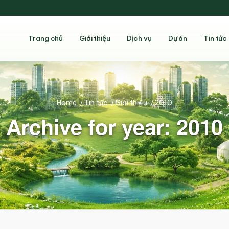
Trang chủ
Giới thiệu
Dịch vụ
Dự án
Tin tức
Home
/
Tin tức
/
Giới thiệu
/
2010
Archive for year: 2010